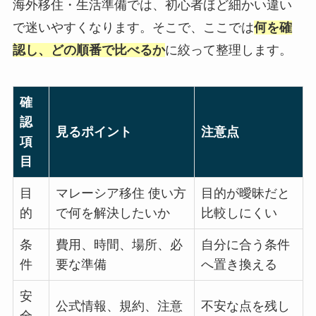
海外移住・生活準備では、初心者ほど細かい違い
で迷いやすくなります。そこで、ここでは
何を確
認し、どの順番で比べるか
に絞って整理します。
確
認
見るポイント
注意点
項
目
目
マレーシア移住 使い方
目的が曖昧だと
的
で何を解決したいか
比較しにくい
条
費用、時間、場所、必
自分に合う条件
件
要な準備
へ置き換える
安
公式情報、規約、注意
不安な点を残し