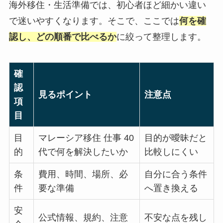
海外移住・生活準備では、初心者ほど細かい違い
で迷いやすくなります。そこで、ここでは
何を確
認し、どの順番で比べるか
に絞って整理します。
確
認
見るポイント
注意点
項
目
目
マレーシア移住 仕事 40
目的が曖昧だと
的
代で何を解決したいか
比較しにくい
条
費用、時間、場所、必
自分に合う条件
件
要な準備
へ置き換える
安
公式情報、規約、注意
不安な点を残し