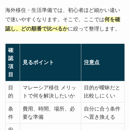
海外移住・生活準備では、初心者ほど細かい違い
で迷いやすくなります。そこで、ここでは
何を確
認し、どの順番で比べるか
に絞って整理します。
確
認
見るポイント
注意点
項
目
目
マレーシア移住 メリッ
目的が曖昧だと
的
トで何を解決したいか
比較しにくい
条
費用、時間、場所、必
自分に合う条件
件
要な準備
へ置き換える