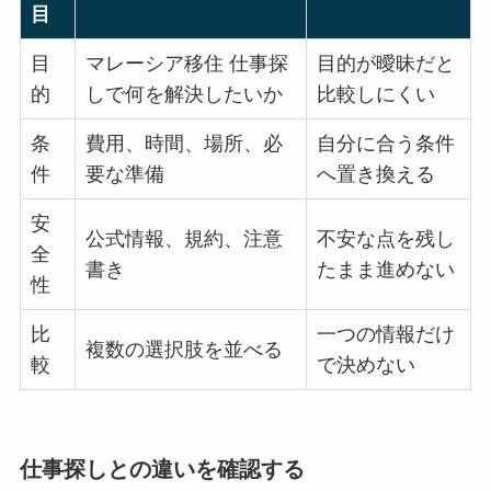
目
目
マレーシア移住 仕事探
目的が曖昧だと
的
しで何を解決したいか
比較しにくい
条
費用、時間、場所、必
自分に合う条件
件
要な準備
へ置き換える
安
公式情報、規約、注意
不安な点を残し
全
書き
たまま進めない
性
比
一つの情報だけ
複数の選択肢を並べる
較
で決めない
仕事探しとの違いを確認する