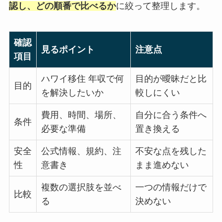
認し、どの順番で比べるか
に絞って整理します。
確認
見るポイント
注意点
項目
ハワイ移住 年収で何
目的が曖昧だと比
目的
を解決したいか
較しにくい
費用、時間、場所、
自分に合う条件へ
条件
必要な準備
置き換える
安全
公式情報、規約、注
不安な点を残した
性
意書き
まま進めない
複数の選択肢を並べ
一つの情報だけで
比較
る
決めない