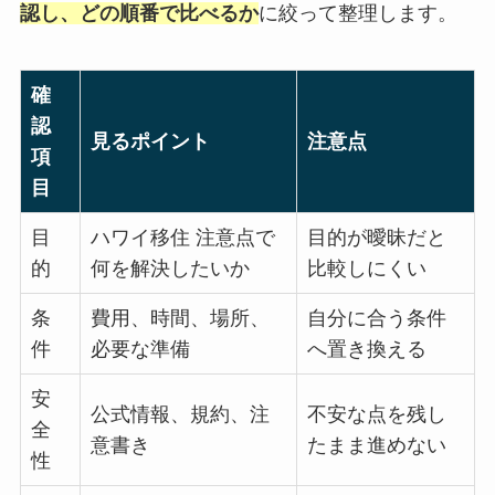
認し、どの順番で比べるか
に絞って整理します。
確
認
見るポイント
注意点
項
目
目
ハワイ移住 注意点で
目的が曖昧だと
的
何を解決したいか
比較しにくい
条
費用、時間、場所、
自分に合う条件
件
必要な準備
へ置き換える
安
公式情報、規約、注
不安な点を残し
全
意書き
たまま進めない
性