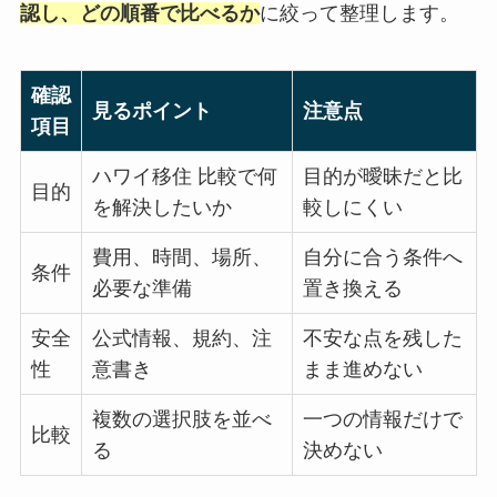
認し、どの順番で比べるか
に絞って整理します。
確認
見るポイント
注意点
項目
ハワイ移住 比較で何
目的が曖昧だと比
目的
を解決したいか
較しにくい
費用、時間、場所、
自分に合う条件へ
条件
必要な準備
置き換える
安全
公式情報、規約、注
不安な点を残した
性
意書き
まま進めない
複数の選択肢を並べ
一つの情報だけで
比較
る
決めない