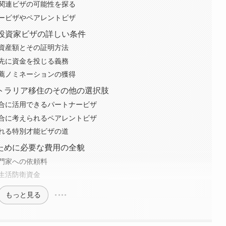
関連ビザの可能性を探る
ービザやペアレントビザ
投資家ビザの詳しい条件
資産額とその証明方法
先に資金を投じる義務
薦ノミネーションの獲得
トラリア移住のその他の選択肢
合に活用できるパートナービザ
合に考えられるペアレントビザ
れる特別才能ビザの道
ために必要な費用の全貌
門家への依頼料
生活防衛資金
もっと見る