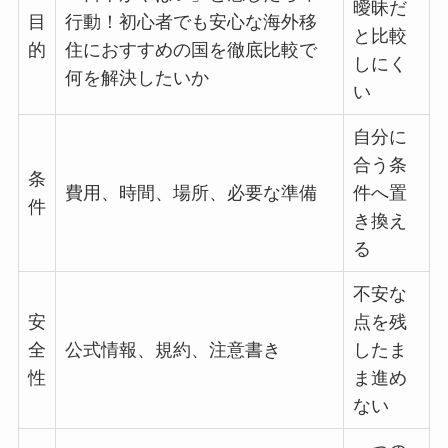
曖昧だ
目
行動！初心者でも安心な海外移
と比較
的
住におすすめの国を徹底比較で
しにく
何を解決したいか
い
自分に
合う条
条
費用、時間、場所、必要な準備
件へ置
件
き換え
る
不安な
安
点を残
全
公式情報、規約、注意書き
したま
性
ま進め
ない