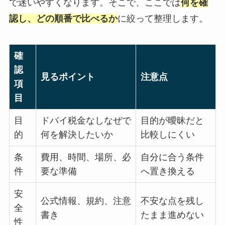
で迷いやすくなります。そこで、ここでは
何を確
認し、どの順番で比べるか
に絞って整理します。
確
認
見るポイント
注意点
項
目
目
ドバイ税金なしなぜで
目的が曖昧だと
的
何を解決したいか
比較しにくい
条
費用、時間、場所、必
自分に合う条件
件
要な準備
へ置き換える
安
公式情報、規約、注意
不安な点を残し
全
書き
たまま進めない
性