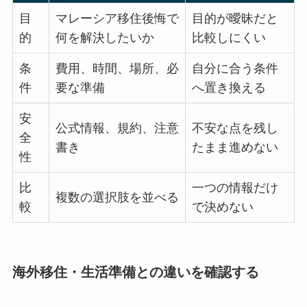
目
マレーシア移住後悔で
目的が曖昧だと
的
何を解決したいか
比較しにくい
条
費用、時間、場所、必
自分に合う条件
件
要な準備
へ置き換える
安
公式情報、規約、注意
不安な点を残し
全
書き
たまま進めない
性
比
一つの情報だけ
複数の選択肢を並べる
較
で決めない
海外移住・生活準備との違いを確認する