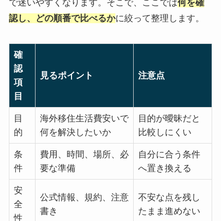
で迷いやすくなります。そこで、ここでは
何を確
認し、どの順番で比べるか
に絞って整理します。
確
認
見るポイント
注意点
項
目
目
海外移住生活費安いで
目的が曖昧だと
的
何を解決したいか
比較しにくい
条
費用、時間、場所、必
自分に合う条件
件
要な準備
へ置き換える
安
公式情報、規約、注意
不安な点を残し
全
書き
たまま進めない
性