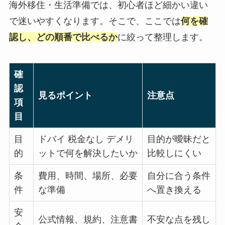
海外移住・生活準備では、初心者ほど細かい違い
で迷いやすくなります。そこで、ここでは
何を確
認し、どの順番で比べるか
に絞って整理します。
確
認
見るポイント
注意点
項
目
目
ドバイ 税金なし デメリ
目的が曖昧だと
的
ットで何を解決したいか
比較しにくい
条
費用、時間、場所、必要
自分に合う条件
件
な準備
へ置き換える
安
公式情報、規約、注意書
不安な点を残し