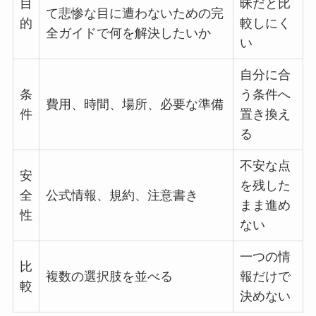
目
昧だと比
て悲惨な目に遭わないための完
的
較しにく
全ガイドで何を解決したいか
い
自分に合
条
う条件へ
費用、時間、場所、必要な準備
件
置き換え
る
不安な点
安
を残した
全
公式情報、規約、注意書き
まま進め
性
ない
一つの情
比
複数の選択肢を並べる
報だけで
較
決めない