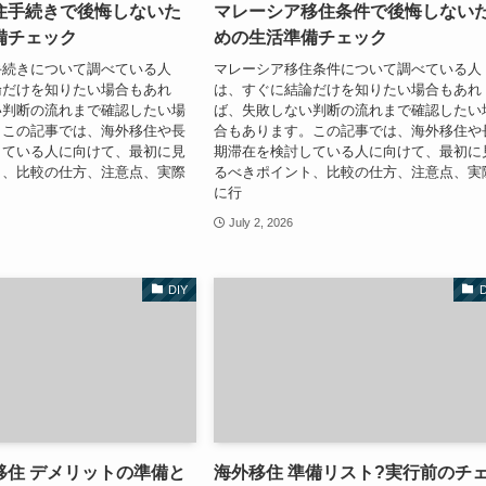
住手続きで後悔しないた
マレーシア移住条件で後悔しない
備チェック
めの生活準備チェック
手続きについて調べている人
マレーシア移住条件について調べている人
論だけを知りたい場合もあれ
は、すぐに結論だけを知りたい場合もあれ
い判断の流れまで確認したい場
ば、失敗しない判断の流れまで確認したい
。この記事では、海外移住や長
合もあります。この記事では、海外移住や
している人に向けて、最初に見
期滞在を検討している人に向けて、最初に
ト、比較の仕方、注意点、実際
るべきポイント、比較の仕方、注意点、実
に行
July 2, 2026
DIY
D
移住 デメリットの準備と
海外移住 準備リスト?実行前のチ