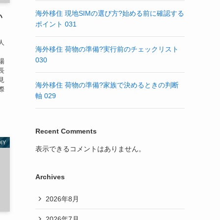
海外移住 現地SIMの選び方?始める前に確認する
い
ポイント 031
人
海外移住 荷物の準備?実行前のチェックリスト
030
場
長
見
海外移住 荷物の準備?家族で決めるときの判断
際
軸 029
Recent Comments
IY
表示できるコメントはありません。
Archives
2026年8月
2026年7月