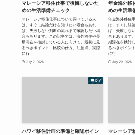
マレーシア移住仕事で後悔しないた
年金海外移
めの生活準備チェック
めの生活準
マレーシア移住仕事について調べている人
年金海外移住
は、すぐに結論だけを知りたい場合もあれ
は、すぐに結
ば、失敗しない判断の流れまで確認したい場
ば、失敗しな
合もあります。この記事では、海外移住や長
合もあります
期滞在を検討している人に向けて、最初に見
期滞在を検討
るべきポイント、比較の仕方、注意点、実際
るべきポイン
に行
に行
July 2, 2026
July 20, 2026
DIY
ハワイ移住計画の準備と確認ポイン
マレーシア