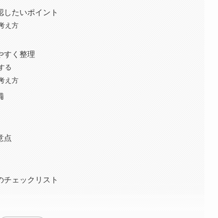
認したいポイント
考え方
やすく整理
する
考え方
備
意点
のチェックリスト