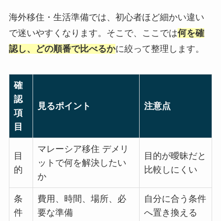
海外移住・生活準備では、初心者ほど細かい違い
で迷いやすくなります。そこで、ここでは
何を確
認し、どの順番で比べるか
に絞って整理します。
確
認
見るポイント
注意点
項
目
マレーシア移住 デメリ
目
目的が曖昧だと
ットで何を解決したい
的
比較しにくい
か
条
費用、時間、場所、必
自分に合う条件
件
要な準備
へ置き換える