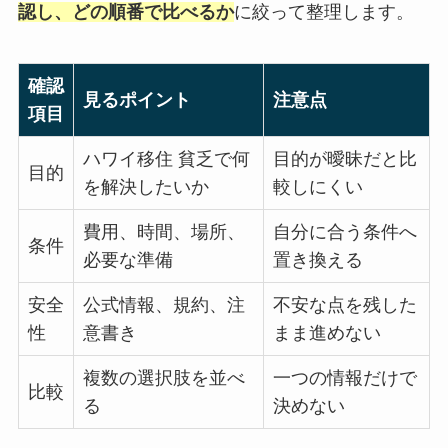
認し、どの順番で比べるか
に絞って整理します。
確認
見るポイント
注意点
項目
ハワイ移住 貧乏で何
目的が曖昧だと比
目的
を解決したいか
較しにくい
費用、時間、場所、
自分に合う条件へ
条件
必要な準備
置き換える
安全
公式情報、規約、注
不安な点を残した
性
意書き
まま進めない
複数の選択肢を並べ
一つの情報だけで
比較
る
決めない