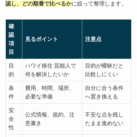
認し、どの順番で比べるか
に絞って整理します。
確
認
見るポイント
注意点
項
目
目
ハワイ移住 芸能人で
目的が曖昧だと
的
何を解決したいか
比較しにくい
条
費用、時間、場所、
自分に合う条件
件
必要な準備
へ置き換える
安
公式情報、規約、注
不安な点を残し
全
意書き
たまま進めない
性