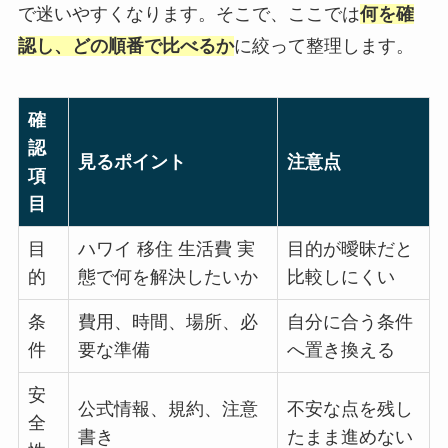
で迷いやすくなります。そこで、ここでは
何を確
認し、どの順番で比べるか
に絞って整理します。
確
認
見るポイント
注意点
項
目
目
ハワイ 移住 生活費 実
目的が曖昧だと
的
態で何を解決したいか
比較しにくい
条
費用、時間、場所、必
自分に合う条件
件
要な準備
へ置き換える
安
公式情報、規約、注意
不安な点を残し
全
書き
たまま進めない